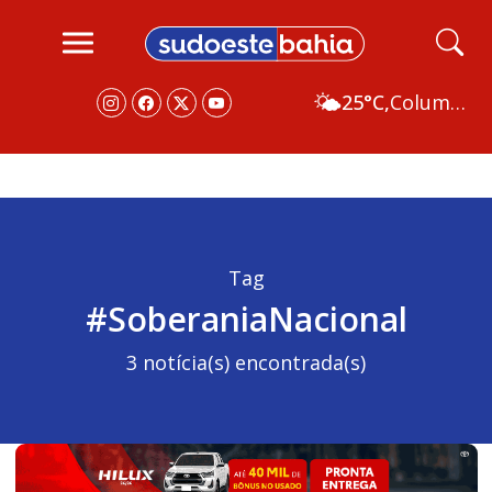
🌤️
25°C,
Columbus
Tag
#SoberaniaNacional
3 notícia(s) encontrada(s)