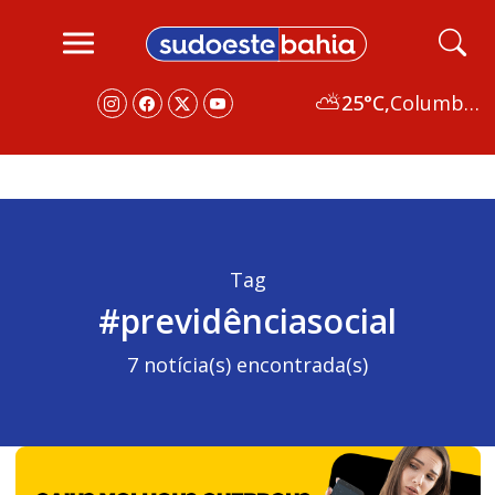
⛅
25°C,
Columbus
Tag
#previdênciasocial
7 notícia(s) encontrada(s)