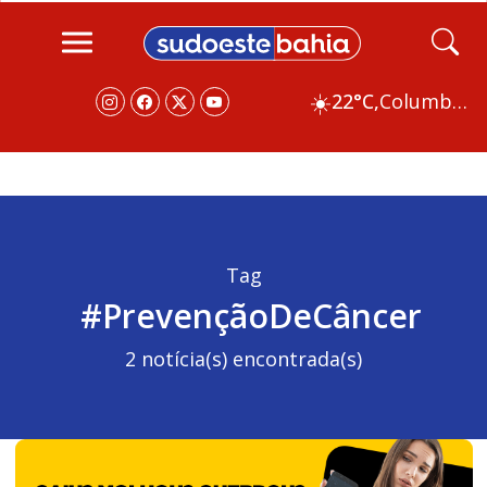
☀️
22°C,
Columbus
Tag
#PrevençãoDeCâncer
2 notícia(s) encontrada(s)