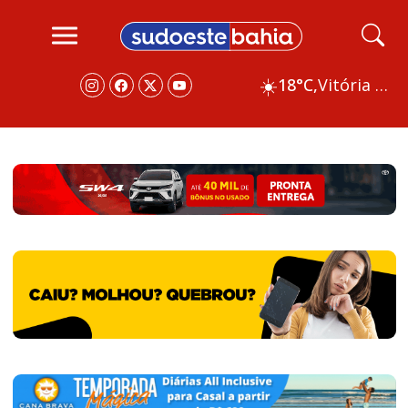
☀️
18°C,
Vitória da Conquista