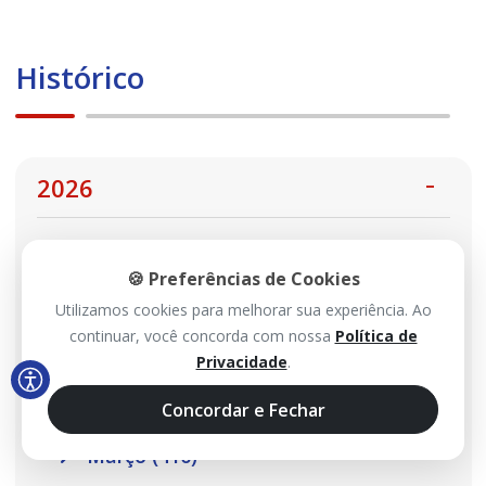
Histórico
2026
Agosto (113)
🍪 Preferências de Cookies
Julho (467)
Utilizamos cookies para melhorar sua experiência. Ao
Junho (485)
continuar, você concorda com nossa
Política de
Privacidade
.
Maio (517)
Concordar e Fechar
Abril (457)
Março (410)