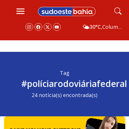
🌤️
30°C,
Columbus
Tag
#políciarodoviáriafederal
24 notícia(s) encontrada(s)