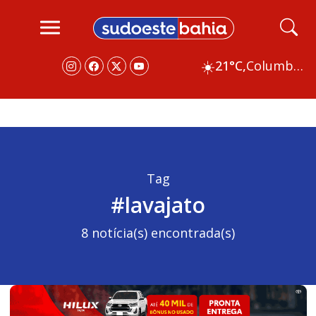
☀️
21°C,
Columbus
Tag
#lavajato
8 notícia(s) encontrada(s)