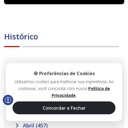
Histórico
2026
🍪 Preferências de Cookies
Utilizamos cookies para melhorar sua experiência. Ao
Agosto (113)
continuar, você concorda com nossa
Política de
Julho (467)
Privacidade
.
Junho (485)
Concordar e Fechar
Maio (517)
Abril (457)