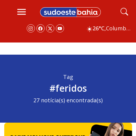
☀️
26°C,
Columbus
Tag
#feridos
27 notícia(s) encontrada(s)