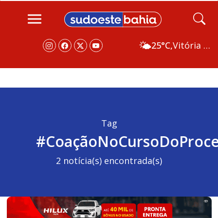
🌤️
25°C,
Vitória da Conquista
Tag
#CoaçãoNoCursoDoProce
2 notícia(s) encontrada(s)