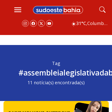
☀️
31°C,
Columbus
Tag
#assembleialegislativada
11 notícia(s) encontrada(s)