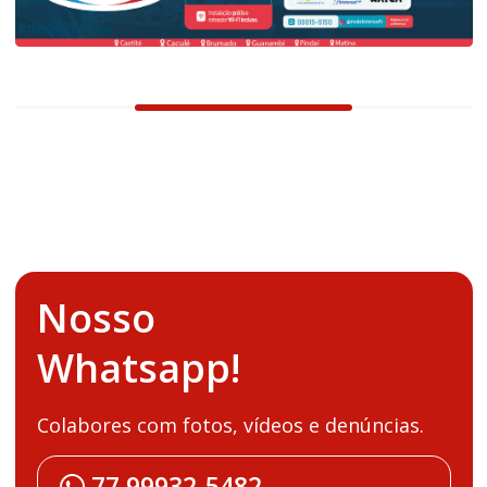
Nosso
Whatsapp!
Colabores com fotos, vídeos e denúncias.
77 99932-5482