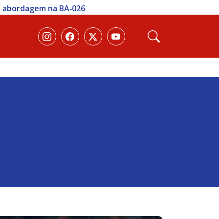
te abordagem na BA‑026