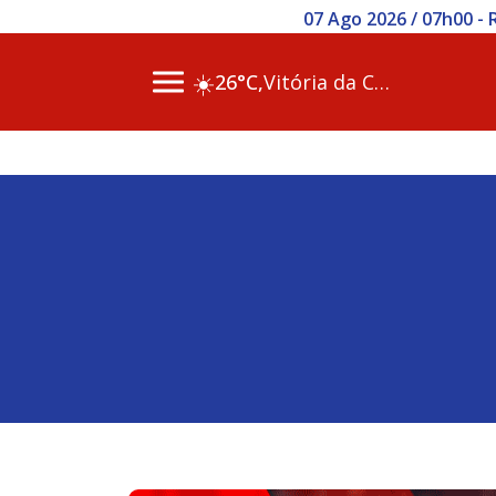
07 Ago 2026 / 07h00 -
☀️
26°C,
Vitória da Conq…