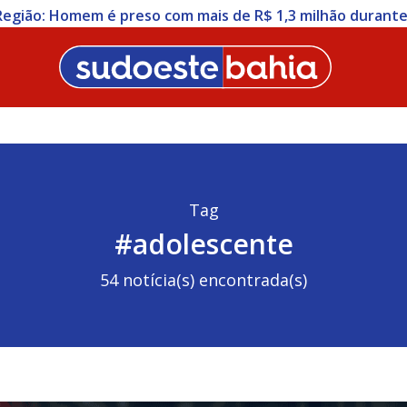
 Região: Homem é preso com mais de R$ 1,3 milhão duran
Tag
#adolescente
54 notícia(s) encontrada(s)