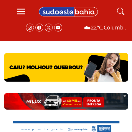
☁️
22°C,
Columbus