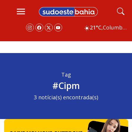
☀️
21°C,
Columbus
Tag
#Cipm
3 notícia(s) encontrada(s)