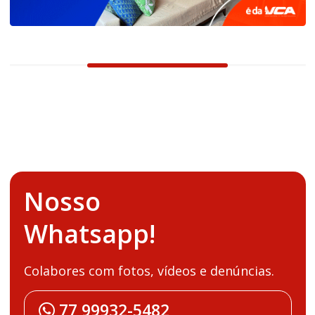
Nosso
Whatsapp!
Colabores com fotos, vídeos e denúncias.
77 99932-5482