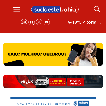
☀️
19°C,
Vitória da Conquista