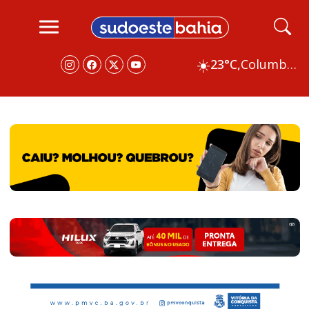
☀️
23°C,
Columbus