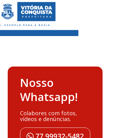
Nosso
Whatsapp!
Colabores com fotos,
vídeos e denúncias.
77 99932-5482