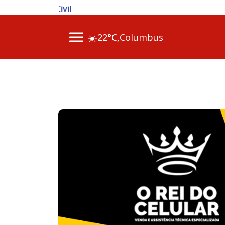
07 Ago 2026
☀️
22°C,
Columbus