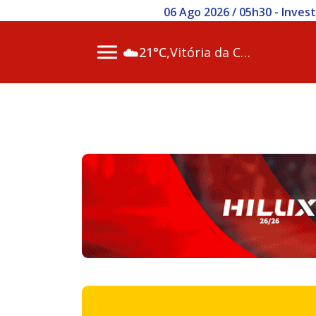
06 Ago 2026 / 05h30 - Inve
☁️
21°C,
Vitória da Conq…