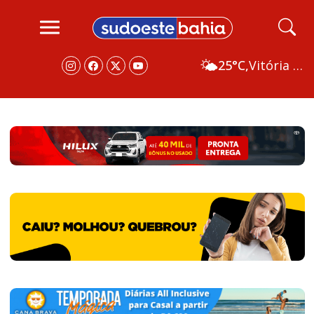
🌤️
25°C,
Vitória da Conquista