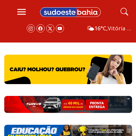
🌤️
16°C,
Vitória da Conquista