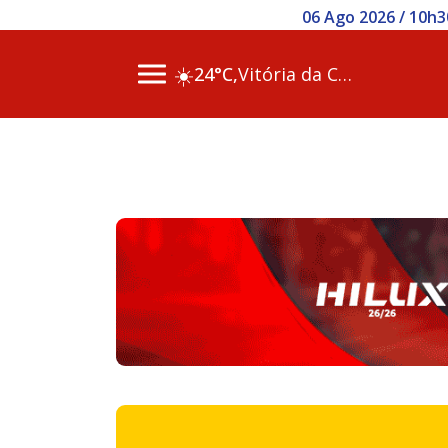
06 Ago 2026 / 10h3
☀️
24°C,
Vitória da Conq…