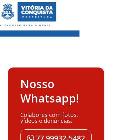
Nosso
Whatsapp!
Colabores com fotos,
vídeos e denúncias.
77 99932-5482