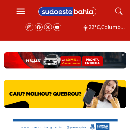
☀️
22°C,
Columbus