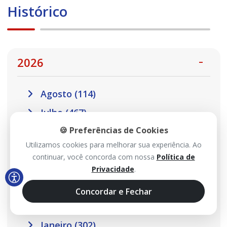
Histórico
2026
Agosto (114)
Julho (467)
🍪 Preferências de Cookies
Junho (485)
Utilizamos cookies para melhorar sua experiência. Ao
Maio (517)
continuar, você concorda com nossa
Política de
Abril (457)
Privacidade
.
Março (410)
Concordar e Fechar
Fevereiro (301)
Janeiro (302)