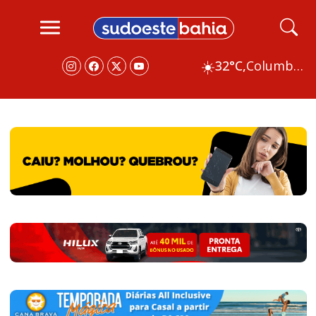
☀️
32°C,
Columbus