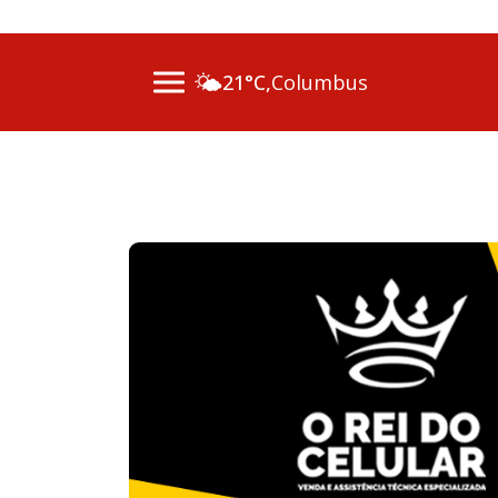
07 Ago 2026
🌤️
21°C,
Columbus