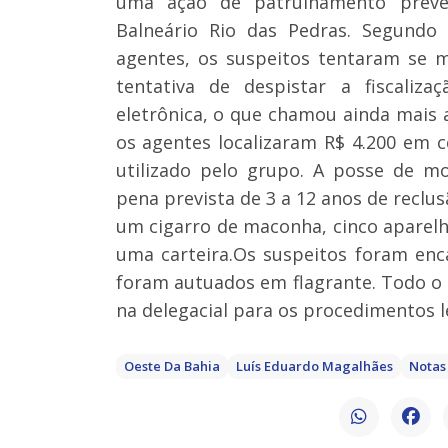
uma ação de patrulhamento preven
Balneário Rio das Pedras. Segund
agentes, os suspeitos tentaram se m
tentativa de despistar a fiscaliza
eletrônica, o que chamou ainda mais
os agentes localizaram R$ 4.200 em cé
utilizado pelo grupo. A posse de mo
pena prevista de 3 a 12 anos de reclu
um cigarro de maconha, cinco aparelho
uma carteira.Os suspeitos foram en
foram autuados em flagrante. Todo o
na delegacial para os procedimentos l
Oeste Da Bahia
Luís Eduardo Magalhães
Notas 