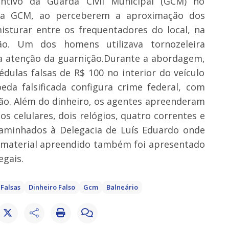
tivo da Guarda Civil Municipal (GCM) no
o a GCM, ao perceberem a aproximação dos
isturar entre os frequentadores do local, na
ção. Um dos homens utilizava tornozeleira
 a atenção da guarnição.Durante a abordagem,
dulas falsas de R$ 100 no interior do veículo
eda falsificada configura crime federal, com
são. Além do dinheiro, os agentes apreenderam
s celulares, dois relógios, quatro correntes e
caminhados à Delegacia de Luís Eduardo onde
 material apreendido também foi apresentado
egais.
Falsas
Dinheiro Falso
Gcm
Balneário