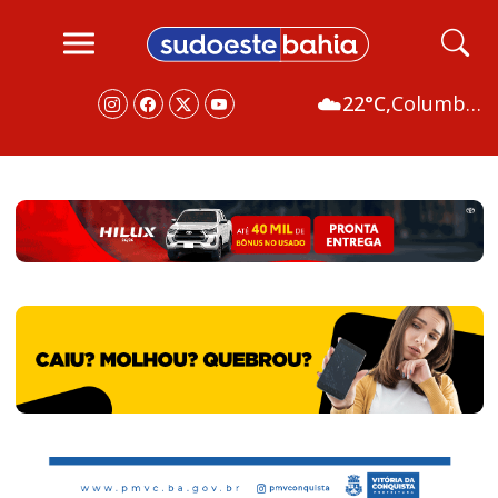
☁️
22°C,
Columbus