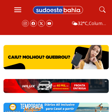
🌤️
32°C,
Columbus