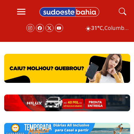
☀️
31°C,
Columbus