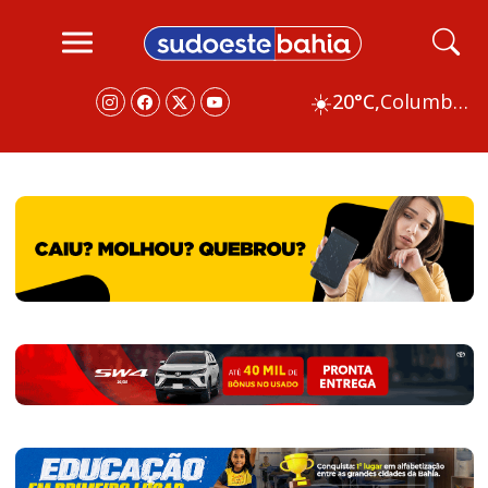
☀️
20°C,
Columbus