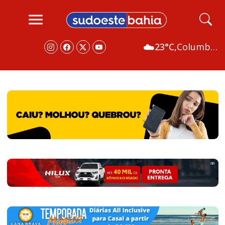
☁️
23°C,
Columbus