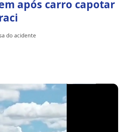
m após carro capotar
raci
sa do acidente