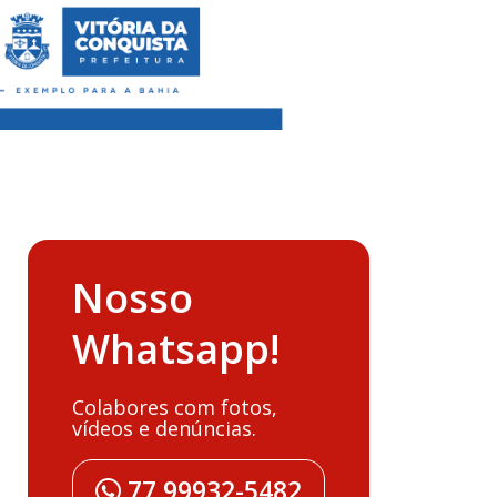
Nosso
Whatsapp!
Colabores com fotos,
vídeos e denúncias.
77 99932-5482