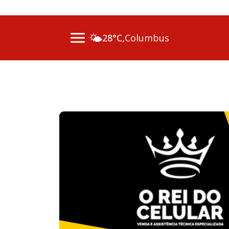
07 Ago 2026 / 14h00 - Inscr
🌤️
28°C,
Columbus