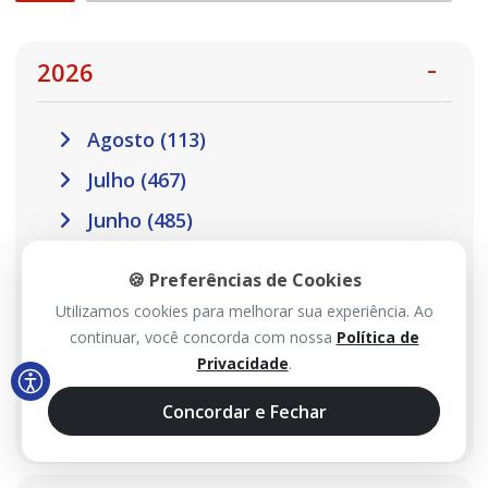
2026
Agosto (113)
Julho (467)
Junho (485)
Maio (517)
🍪 Preferências de Cookies
Abril (457)
Utilizamos cookies para melhorar sua experiência. Ao
continuar, você concorda com nossa
Política de
Março (410)
Privacidade
.
Fevereiro (301)
Concordar e Fechar
Janeiro (302)