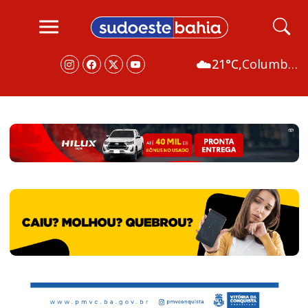
☁️
21°C,
Columbus