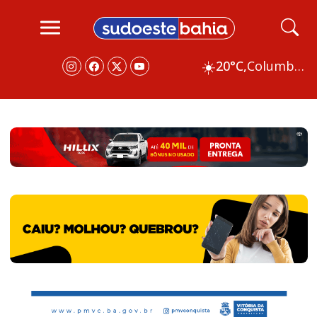
☀️
20°C,
Columbus