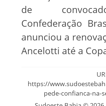
de convocado
Confederação Bras
anunciou a renovaç
Ancelotti até a Co
URL
https://www.sudoestebahi
pede-confianca-na-s
Sudoeste Bahia © 2026 -