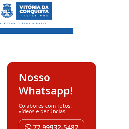
Nosso
Whatsapp!
Colabores com fotos,
vídeos e denúncias.
77 99932-5482