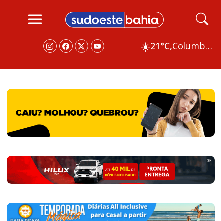
☀️
21°C,
Columbus