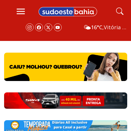
🌤️
16°C,
Vitória da Conquista