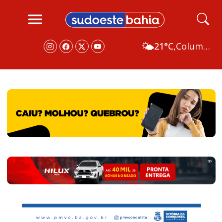
🌤️
21°C,
Columbus