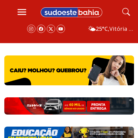
🌤️
25°C,
Vitória da Conquista