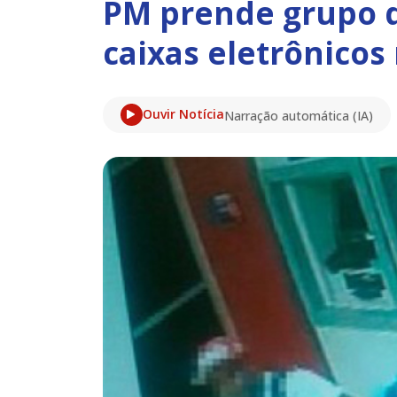
PM prende grupo q
caixas eletrônicos
Ouvir Notícia
Narração automática (IA)