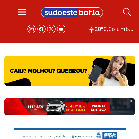
☀️
20°C,
Columbus