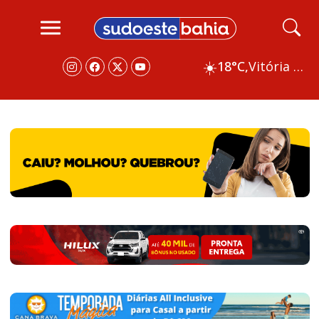
☀️
18°C,
Vitória da Conquista