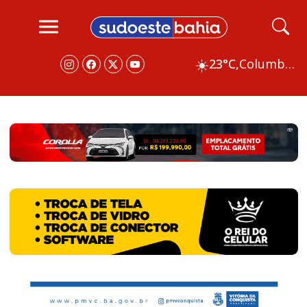
☀️
23°C,
Columbus