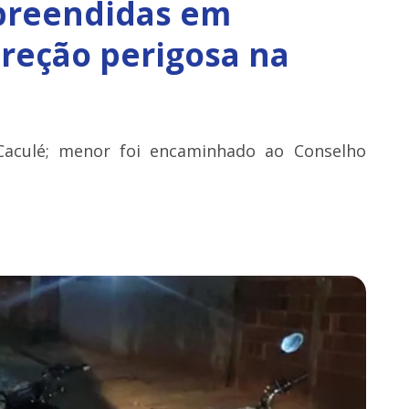
preendidas em
ireção perigosa na
aculé; menor foi encaminhado ao Conselho