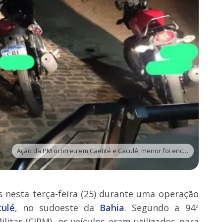
Ação da PM ocorreu em Caetité e Caculé; menor foi encaminhado ao Conselho Tutelar - Foto: Divulgação | Polícia Militar
 nesta terça-feira (25) durante uma operação
culé
, no sudoeste da
Bahia
. Segundo a 94ª
itar (CIPM), os veículos eram utilizados para