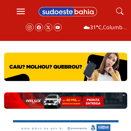
☁️
31°C,
Columbus