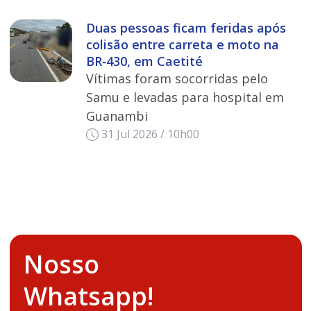
Duas pessoas ficam feridas após
colisão entre carreta e moto na
BR‑430, em Caetité
Vítimas foram socorridas pelo
Samu e levadas para hospital em
Guanambi
31 Jul 2026 / 10h00
Nosso
Whatsapp!