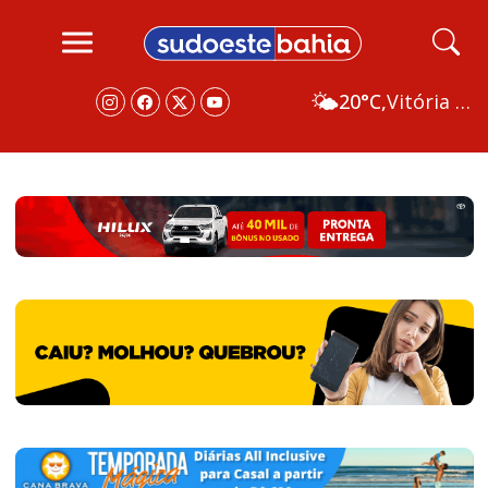
🌤️
20°C,
Vitória da Conquista