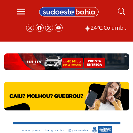
☀️
24°C,
Columbus