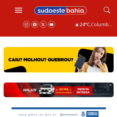
☀️
24°C,
Columbus