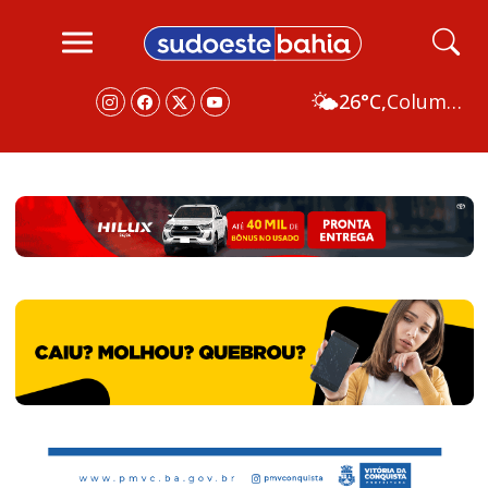
🌤️
26°C,
Columbus