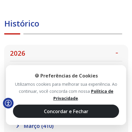
Histórico
2026
Agosto (113)
🍪 Preferências de Cookies
Julho (467)
Utilizamos cookies para melhorar sua experiência. Ao
continuar, você concorda com nossa
Política de
Junho (485)
Privacidade
.
Maio (517)
Concordar e Fechar
Abril (457)
Março (410)