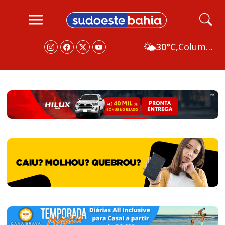
🌤️
30°C,
Columbus