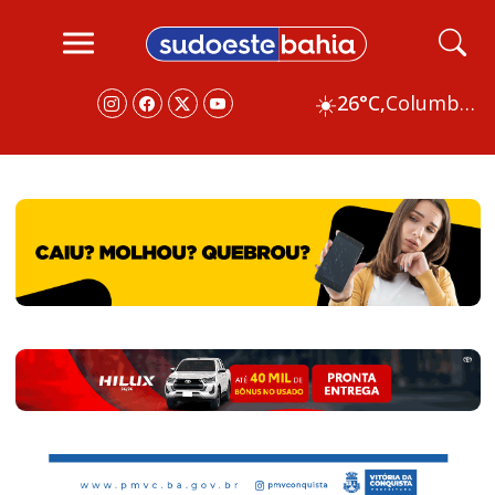
☀️
26°C,
Columbus