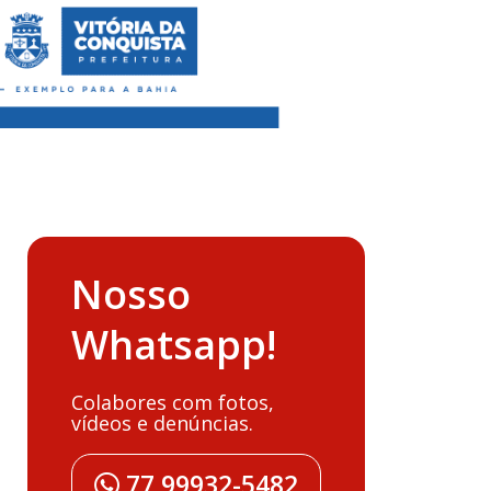
Nosso
Whatsapp!
Colabores com fotos,
vídeos e denúncias.
77 99932-5482