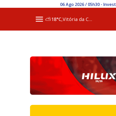
06 Ago 2026 / 05h30 - Inve
⛅
18°C,
Vitória da Conq…