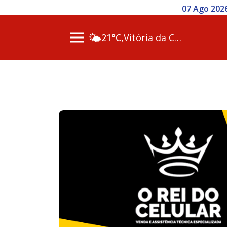
07 Ago 2026
🌤️
21°C,
Vitória da Conq…