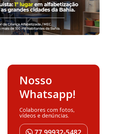
Nosso
Whatsapp!
Colabores com fotos,
vídeos e denúncias.
77 99932-5482