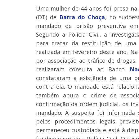
Uma mulher de 44 anos foi presa na te
(DT) de
Barra do Choça
, no sudoe
mandado de prisão preventiva em
Segundo a Polícia Civil, a investi
para tratar da restituição de uma
realizada em fevereiro deste ano. Na
por associação ao tráfico de drogas.
realizaram consulta ao Banco
Nac
constataram a existência de uma or
contra ela. O mandado está relacio
também apura o crime de associa
confirmação da ordem judicial, os i
mandado. A suspeita foi informada s
pelos procedimentos legais previs
permaneceu custodiada e está à dis
foi divulgado pela Polícia Civil. O ca