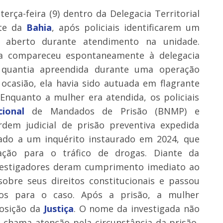
rça-feira (9) dentro da Delegacia Territorial
ste da
Bahia
, após policiais identificarem um
 aberto durante atendimento na unidade.
gada compareceu espontaneamente à delegacia
 quantia apreendida durante uma operação
 ocasião, ela havia sido autuada em flagrante
 Enquanto a mulher era atendida, os policiais
ional
de Mandados de Prisão (BNMP) e
dem judicial de prisão preventiva expedida
nado a um inquérito instaurado em 2024, que
ção para o tráfico de drogas. Diante da
nvestigadores deram cumprimento imediato ao
obre seus direitos constitucionais e passou
tos para o caso. Após a prisão, a mulher
posição da
Justiça
. O nome da investigada não
so chama atenção pela circunstância da prisão,